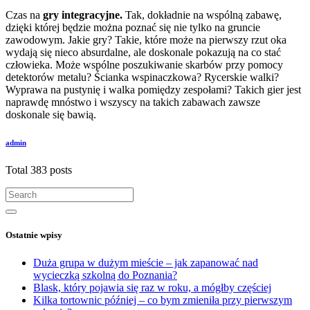
Czas na
gry integracyjne.
Tak, dokładnie na wspólną zabawę,
dzięki której będzie można poznać się nie tylko na gruncie
zawodowym. Jakie gry? Takie, które może na pierwszy rzut oka
wydają się nieco absurdalne, ale doskonale pokazują na co stać
człowieka. Może wspólne poszukiwanie skarbów przy pomocy
detektorów metalu? Ścianka wspinaczkowa? Rycerskie walki?
Wyprawa na pustynię i walka pomiędzy zespołami? Takich gier jest
naprawdę mnóstwo i wszyscy na takich zabawach zawsze
doskonale się bawią.
admin
Total 383 posts
Ostatnie wpisy
Duża grupa w dużym mieście – jak zapanować nad
wycieczką szkolną do Poznania?
Blask, który pojawia się raz w roku, a mógłby częściej
Kilka tortownic później – co bym zmieniła przy pierwszym