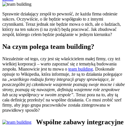
Sprawnie działający zespół to pewność, że każda firma odniesie
sukces. Oczywiście, o ile będzie współgrało to z innymi
czynnikami. Teraz jednak nie będzie mowa o nich, ale o ludziach,
którzy na ten sukces (i na zysk!) będą pracować. Jak zbudować
zespół, którego celem będzie podążanie w jednym kierunku?
Na czym polega team building?
Niezależnie od tego, czy jest się właścicielem małej firmy, czy też
wielkiej korporacji – warto zapoznać się z tematyką budowania
zespołu. Mianowicie jest tu mowa o
team building
. Doskonale
opisuje to Wikipedia, która informuje, że są to działania polegające
na „
wszelkiego rodzaju formy integracji grupy sprawiające, że
poszczególni jej członkowie wzajemnie poznają swoje mocne i słabe
strony, poznają się nawzajem, definiują wzajemne role zespołowe
lub uczą współpracy w swoim zespole”.
Teraz pora na to, aby tą
cała definicję przełożyć na wspólne działania. Co musi zrobić szef
firmy, aby jego grupa pracowników została zintegrowana w
prawidłowy sposób?
Wspólne zabawy integracyjne