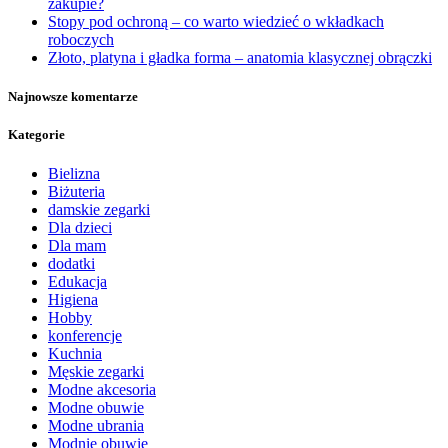
zakupie?
Stopy pod ochroną – co warto wiedzieć o wkładkach
roboczych
Złoto, platyna i gładka forma – anatomia klasycznej obrączki
Najnowsze komentarze
Kategorie
Bielizna
Biżuteria
damskie zegarki
Dla dzieci
Dla mam
dodatki
Edukacja
Higiena
Hobby
konferencje
Kuchnia
Męskie zegarki
Modne akcesoria
Modne obuwie
Modne ubrania
Modnie obuwie