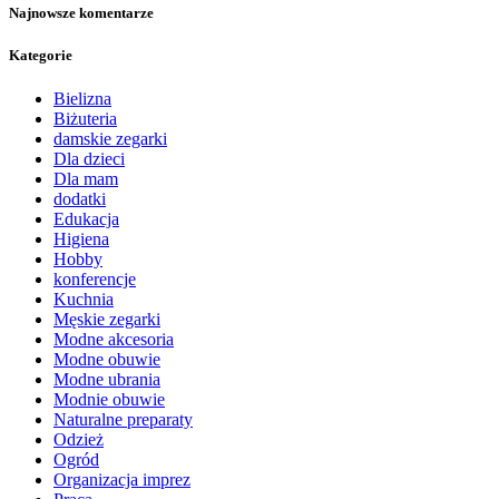
Najnowsze komentarze
Kategorie
Bielizna
Biżuteria
damskie zegarki
Dla dzieci
Dla mam
dodatki
Edukacja
Higiena
Hobby
konferencje
Kuchnia
Męskie zegarki
Modne akcesoria
Modne obuwie
Modne ubrania
Modnie obuwie
Naturalne preparaty
Odzież
Ogród
Organizacja imprez