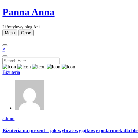
Skip
Panna Anna
to
content
Lifestylowy blog Ani
Menu
Close
×
Biżuteria
admin
Biżuteria na prezent – jak wybrać wyjątkowy podarunek dla blis