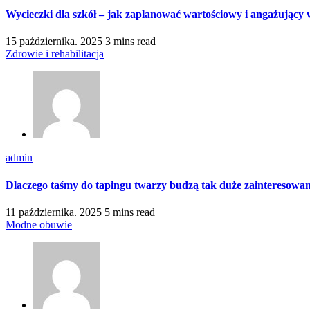
Wycieczki dla szkół – jak zaplanować wartościowy i angażujący
15 października. 2025
3 mins read
Zdrowie i rehabilitacja
admin
Dlaczego taśmy do tapingu twarzy budzą tak duże zainteresowan
11 października. 2025
5 mins read
Modne obuwie