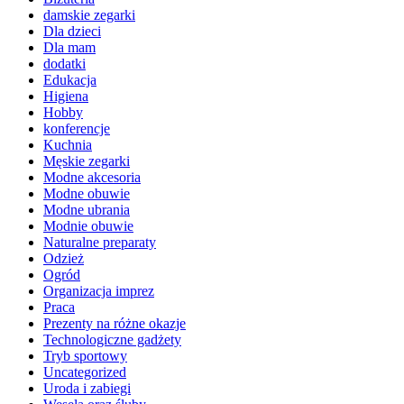
damskie zegarki
Dla dzieci
Dla mam
dodatki
Edukacja
Higiena
Hobby
konferencje
Kuchnia
Męskie zegarki
Modne akcesoria
Modne obuwie
Modne ubrania
Modnie obuwie
Naturalne preparaty
Odzież
Ogród
Organizacja imprez
Praca
Prezenty na różne okazje
Technologiczne gadżety
Tryb sportowy
Uncategorized
Uroda i zabiegi