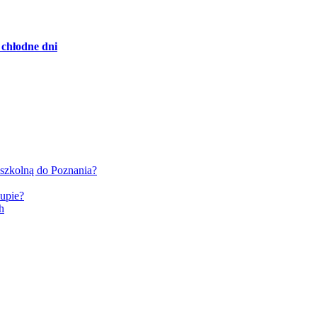
 chłodne dni
szkolną do Poznania?
kupie?
h