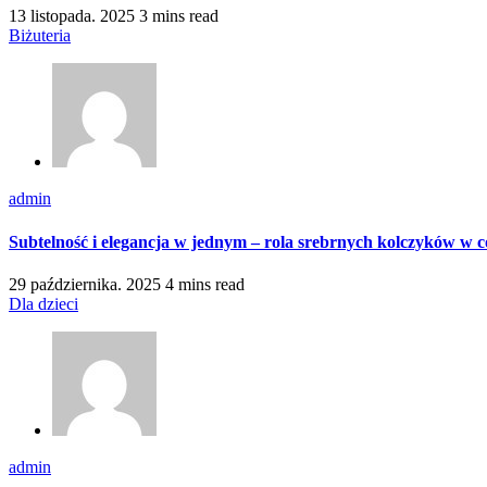
13 listopada. 2025
3 mins read
Biżuteria
admin
Subtelność i elegancja w jednym – rola srebrnych kolczyków w c
29 października. 2025
4 mins read
Dla dzieci
admin